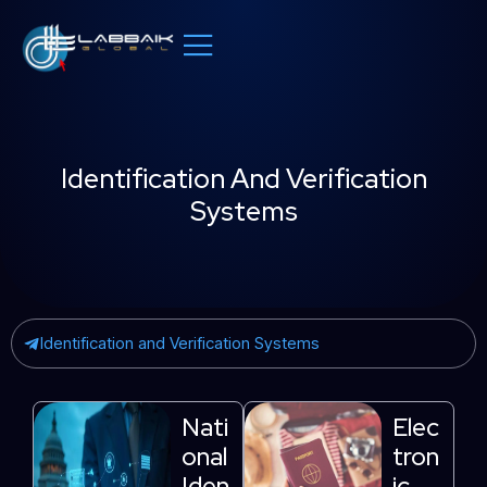
Skip
to
content
Identification And Verification
Systems
Identification and Verification Systems
Nati
Elec
Onal
Tron
Iden
Ic