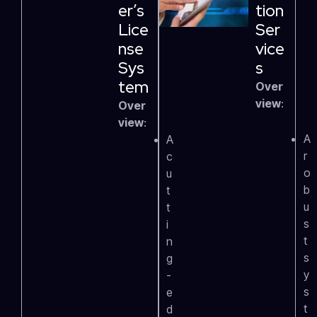
Er’s
Tion
Lice
Ser
Nse
Vice
Sys
S
Tem
Over
view
:
Over
view
:
A
A
r
c
o
u
b
t
u
t
s
i
t
n
s
g
y
-
s
e
t
d