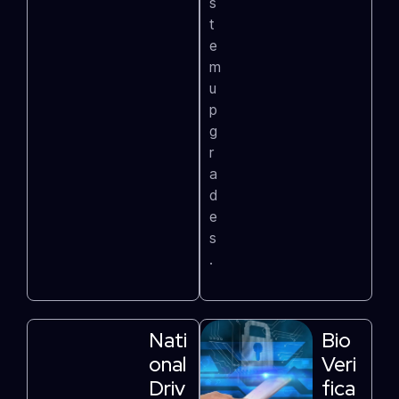
s
t
e
m
u
p
g
r
a
d
e
s
.
Nati
Bio
Onal
Veri
Driv
Fica