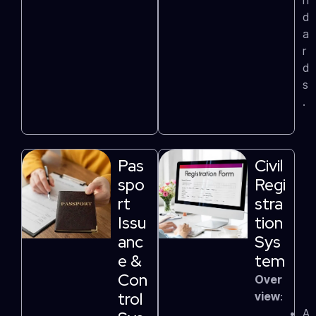
n
d
a
r
d
s
.
Pas
Civil
Spo
Regi
Rt
Stra
Issu
Tion
Anc
Sys
E &
Tem
Con
Over
Trol
view
:
A