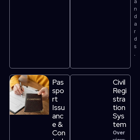
a
n
d
a
r
d
s
.
Pas
Civil
Spo
Regi
Rt
Stra
Issu
Tion
Anc
Sys
E &
Tem
Con
Over