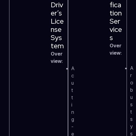
Driv
Fica
Er’s
Tion
Lice
Ser
Nse
Vice
Sys
S
Tem
Over
view
:
Over
view
:
A
A
r
c
o
u
b
t
u
t
s
i
t
n
s
g
y
-
s
e